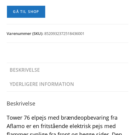
GÅ TIL SHOP
Varenummer (SKU):
8520932372518436001
BESKRIVELSE
YDERLIGERE INFORMATION
Beskrivelse
Tower 76 elpejs med brændeopbevaring fra
Aflamo er en fritstående elektrisk pejs med
flammer synlige fra front og begge sider. Den