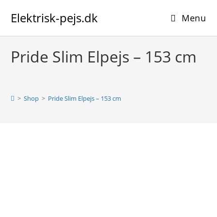
Skip
Elektrisk-pejs.dk
to
Menu
content
Pride Slim Elpejs – 153 cm
>
Shop
>
Pride Slim Elpejs – 153 cm