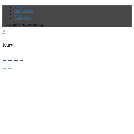
Forside
Om / kontakt
Blog
Betingelser
Copyright 2026 - Pilanto Aps
×
Kurv