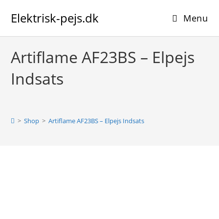
Skip
Elektrisk-pejs.dk
to
Menu
content
Artiflame AF23BS – Elpejs
Indsats
>
Shop
>
Artiflame AF23BS – Elpejs Indsats